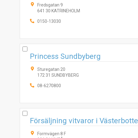
Fredsgatan 9
641 30 KATRINEHOLM
0150-13030
Princess Sundbyberg
Sturegatan 20
172 31 SUNDBYBERG
08-6270800
Försäljning vitvaror i Västerbott
Formvägen 8 F