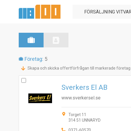
Företag:
5
Skapa och skicka offertförfrågan till markerade företag
Sverkers El AB
www.sverkersel.se
Torget 11
314 51 UNNARYD
0371-60570