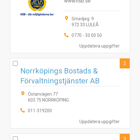
www.hsb.se
Smedjeg. 9
972 33 LULEÅ
0770 - 33 00 50
Uppdatera uppgifter
1
3
2
2
Norrköpings Bostads &
Förvaltningstjänster AB
Östanvägen 77
603 75 NORRKÖPING
011-319200
Uppdatera uppgifter
3