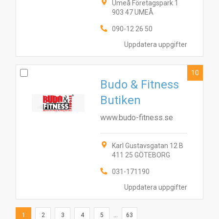
Umeå Företagspark 1
903 47 UMEÅ
090-12 26 50
Uppdatera uppgifter
10
Budo & Fitness
Butiken
www.budo-fitness.se
Karl Gustavsgatan 12 B
411 25 GÖTEBORG
031-171190
Uppdatera uppgifter
1
2
3
4
5
...
63