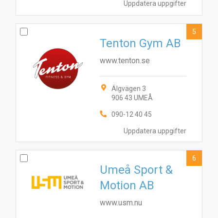
Uppdatera uppgifter
5
Tenton Gym AB
www.tenton.se
Älgvägen 3
906 43 UMEÅ
090-12 40 45
Uppdatera uppgifter
2
4
5
6
8
9
6
3
10
1
7
Umeå Sport &
Motion AB
www.usm.nu