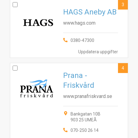
3
HAGS Aneby AB
www.hags.com
0380-47300
Uppdatera uppgifter
4
Prana -
Friskvård
www.pranafriskvard.se
Bankgatan 10B
903 25 UMEÅ
070-250 26 14