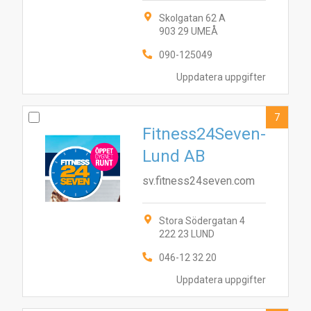
Skolgatan 62 A
903 29 UMEÅ
090-125049
Uppdatera uppgifter
7
Fitness24Seven-
Lund AB
sv.fitness24seven.com
Stora Södergatan 4
222 23 LUND
046-12 32 20
Uppdatera uppgifter