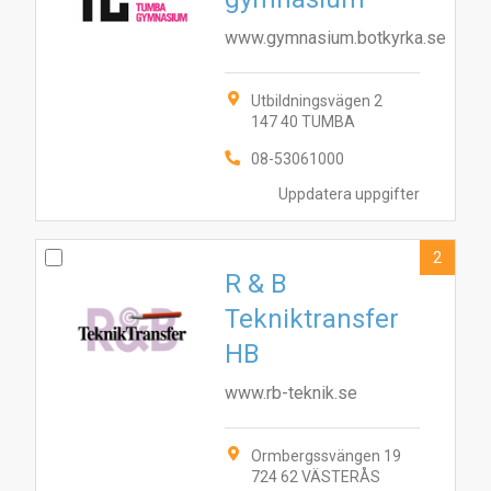
www.gymnasium.botkyrka.se
Utbildningsvägen 2
147 40 TUMBA
08-53061000
Uppdatera uppgifter
2
R & B
Tekniktransfer
HB
www.rb-teknik.se
Ormbergssvängen 19
724 62 VÄSTERÅS