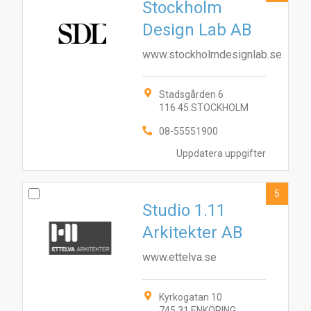
Stockholm
Design Lab AB
www.stockholmdesignlab.se
Stadsgården 6
116 45 STOCKHOLM
08-55551900
Uppdatera uppgifter
5
Studio 1.11
Arkitekter AB
2
5
1
3
4
9
8
10
6
7
www.ettelva.se
Kyrkogatan 10
745 31 ENKÖPING