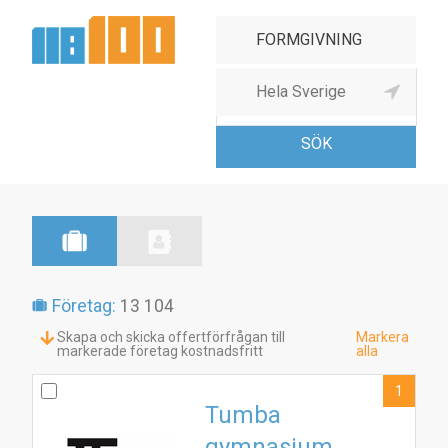
Grafisk formgivning &
service
Företag:
13 104
Skapa och skicka offertförfrågan till
Markera
markerade företag kostnadsfritt
alla
1
Tumba
gymnasium