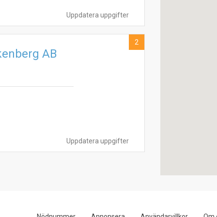
Uppdatera uppgifter
2
lkenberg AB
Uppdatera uppgifter
Nödnummer
Annonsera
Användarvillkor
Om 