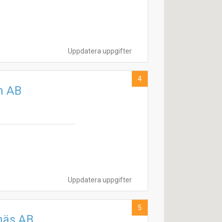
Uppdatera uppgifter
4
n AB
Uppdatera uppgifter
5
gnäs AB