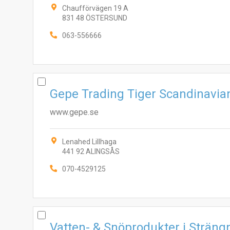
Chaufförvägen 19 A
831 48 ÖSTERSUND
063-556666
Gepe Trading Tiger Scandinavia
www.gepe.se
Lenahed Lillhaga
441 92 ALINGSÅS
070-4529125
Vatten- & Snöprodukter i Strän