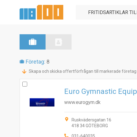
Företag:
8
Skapa och skicka offertförfrågan till markerade företag
Euro Gymnastic Equi
www.eurogym.dk
Ruskvädersgatan 16
418 34 GÖTEBORG
031-640035