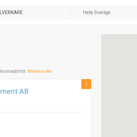
 kostnadsfritt
Markera alla
1
pment AB