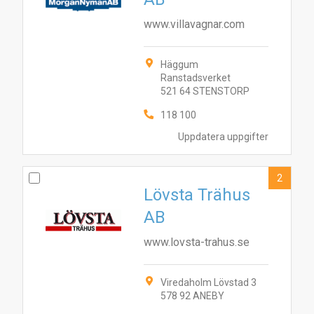
www.villavagnar.com
Häggum
Ranstadsverket
521 64 STENSTORP
118 100
Uppdatera uppgifter
2
Lövsta Trähus
AB
www.lovsta-trahus.se
Viredaholm Lövstad 3
578 92 ANEBY