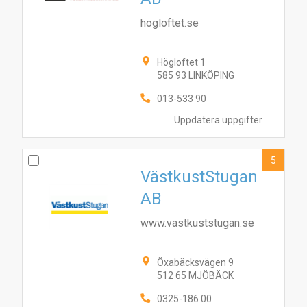
hogloftet.se
Högloftet 1
585 93 LINKÖPING
013-533 90
Uppdatera uppgifter
5
VästkustStugan
AB
www.vastkuststugan.se
Öxabäcksvägen 9
512 65 MJÖBÄCK
0325-186 00
6
7
10
8
1
2
3
5
9