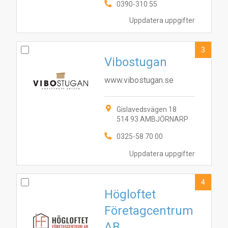
0390-310 55
Uppdatera uppgifter
3
Vibostugan
www.vibostugan.se
Gislavedsvägen 18
514 93 AMBJÖRNARP
0325-58 70 00
Uppdatera uppgifter
4
Högloftet
Företagcentrum
AB