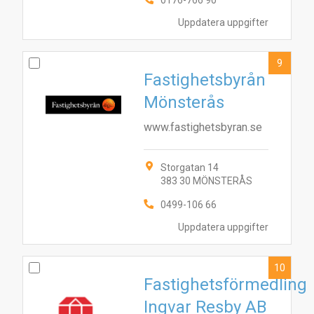
0176-766 90
Uppdatera uppgifter
9
Fastighetsbyrån
Mönsterås
www.fastighetsbyran.se
Storgatan 14
383 30 MÖNSTERÅS
0499-106 66
Uppdatera uppgifter
10
Fastighetsförmedling
Ingvar Resby AB