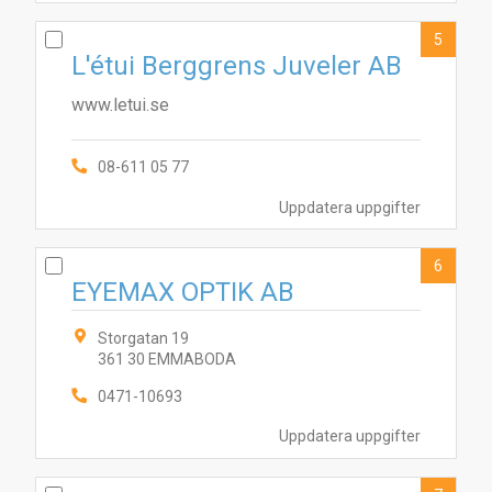
5
L'étui Berggrens Juveler AB
www.letui.se
10
2
4
7
3
6
08-611 05 77
9
Uppdatera uppgifter
6
EYEMAX OPTIK AB
Storgatan 19
361 30 EMMABODA
0471-10693
Uppdatera uppgifter