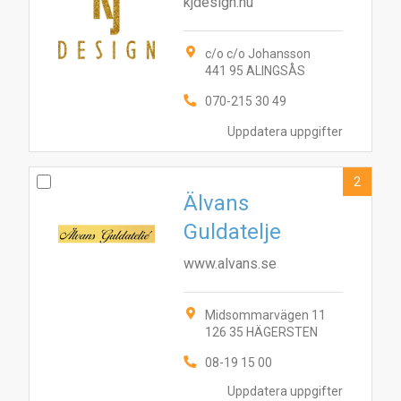
kjdesign.nu
c/o c/o Johansson
441 95 ALINGSÅS
070-215 30 49
Uppdatera uppgifter
2
Älvans
Guldatelje
www.alvans.se
Midsommarvägen 11
126 35 HÄGERSTEN
08-19 15 00
Uppdatera uppgifter