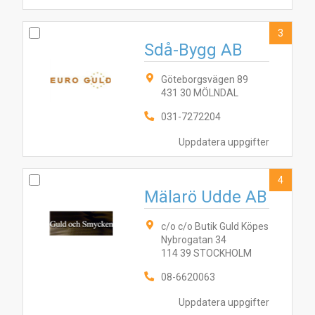
3
Sdå-Bygg AB
Göteborgsvägen 89
431 30 MÖLNDAL
031-7272204
Uppdatera uppgifter
4
Mälarö Udde AB
c/o c/o Butik Guld Köpes
Nybrogatan 34
114 39 STOCKHOLM
08-6620063
Uppdatera uppgifter