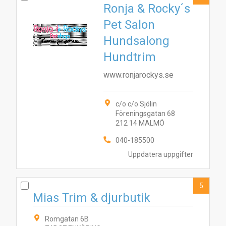
Ronja & Rocky´s
Pet Salon
Hundsalong
Hundtrim
www.ronjarockys.se
c/o c/o Sjölin
Föreningsgatan 68
212 14 MALMÖ
040-185500
10
6
9
7
1
8
3
Uppdatera uppgifter
2
4
5
Mias Trim & djurbutik
Romgatan 6B