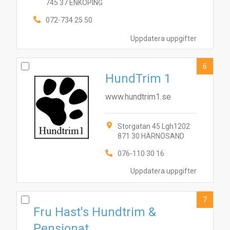
745 37 ENKÖPING
072-734 25 50
Uppdatera uppgifter
6
HundTrim 1
www.hundtrim1.se
Storgatan 45 Lgh1202
871 30 HÄRNÖSAND
076-110 30 16
Uppdatera uppgifter
7
Fru Hast's Hundtrim &
Pensionat