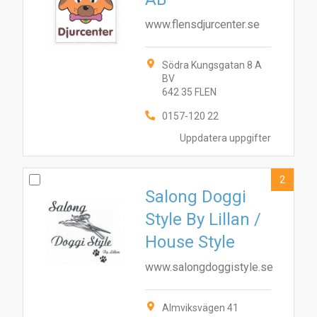
www.flensdjurcenter.se
Södra Kungsgatan 8 A
BV
642 35 FLEN
0157-120 22
Uppdatera uppgifter
2
Salong Doggi
Style By Lillan /
House Style
www.salongdoggistyle.se
Almviksvägen 41