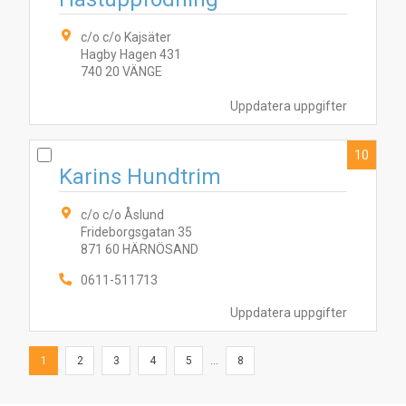
c/o c/o Kajsäter
Hagby Hagen 431
740 20 VÄNGE
Uppdatera uppgifter
10
Karins Hundtrim
c/o c/o Åslund
Frideborgsgatan 35
871 60 HÄRNÖSAND
0611-511713
Uppdatera uppgifter
1
2
3
4
5
...
8