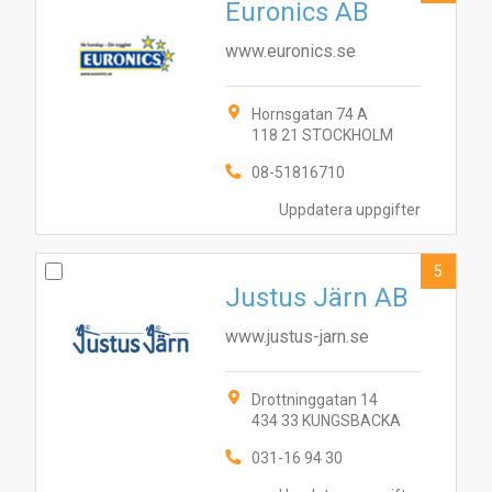
Euronics AB
www.euronics.se
Hornsgatan 74 A
118 21 STOCKHOLM
08-51816710
Uppdatera uppgifter
5
Justus Järn AB
www.justus-jarn.se
Drottninggatan 14
434 33 KUNGSBACKA
2
1
4
7
8
5
3
10
6
9
031-16 94 30