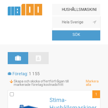
Hushållsmaskiner & -
apparater pa
Företag:
1 155
Skapa och skicka offertförfrågan till
Markera
markerade företag kostnadsfritt
alla
1
Stima-
Hushållsmaskiner