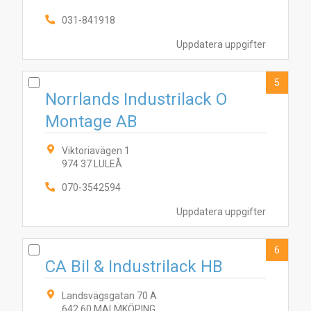
031-841918
Uppdatera uppgifter
5
5
1
2
6
4
10
3
7
9
Norrlands Industrilack O
Montage AB
Viktoriavägen 1
974 37 LULEÅ
070-3542594
Uppdatera uppgifter
6
CA Bil & Industrilack HB
Landsvägsgatan 70 A
642 60 MALMKÖPING