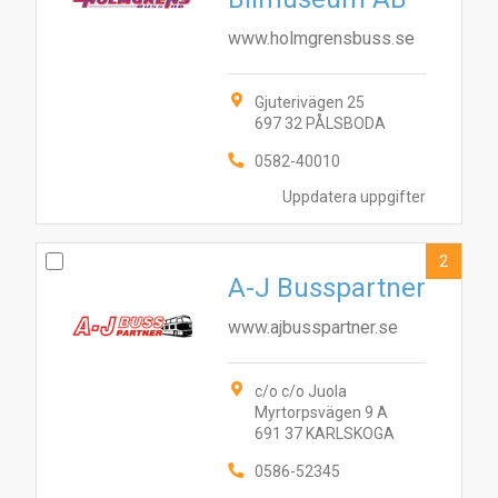
www.holmgrensbuss.se
Gjuterivägen 25
697 32 PÅLSBODA
2
1
0582-40010
Uppdatera uppgifter
2
A-J Busspartner
www.ajbusspartner.se
c/o c/o Juola
Myrtorpsvägen 9 A
691 37 KARLSKOGA
0586-52345