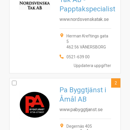
Papptakspecialist
www.nordsvenskatak.se
Herman Kreftings gata
5
462 56 VÄNERSBORG
2
1
0521-639 00
Uppdatera uppgifter
2
Pa Byggtjänst i
Åmål AB
www.pabyggtjanst.se
Degernäs 405