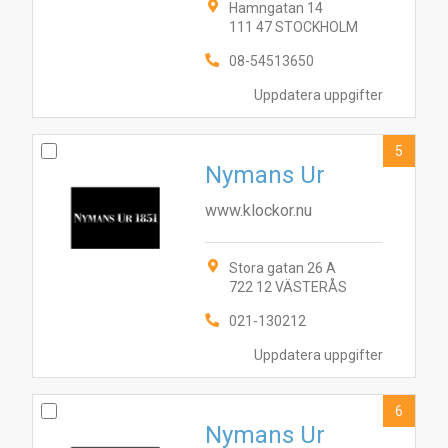
Hamngatan 14
111 47 STOCKHOLM
08-54513650
Uppdatera uppgifter
5
Nymans Ur
www.klockor.nu
Stora gatan 26 A
1
2
5
7
3
4
6
8
10
9
722 12 VÄSTERÅS
021-130212
Uppdatera uppgifter
6
Nymans Ur