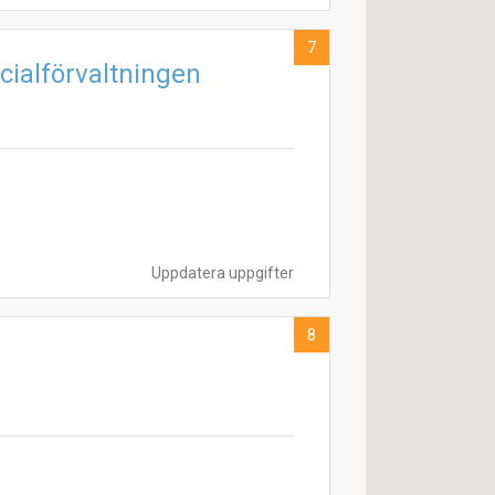
7
ialförvaltningen
Uppdatera uppgifter
8