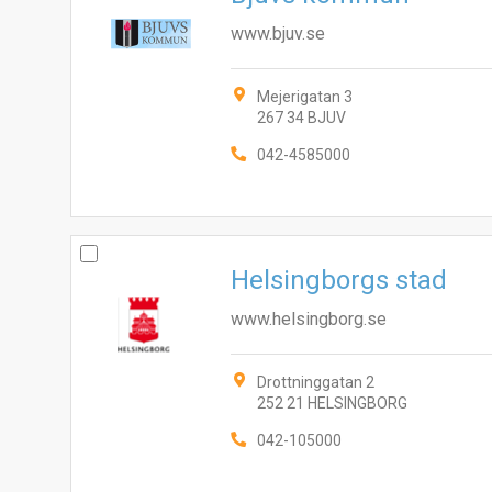
www.bjuv.se
Mejerigatan 3
267 34 BJUV
042-4585000
Helsingborgs stad
www.helsingborg.se
Drottninggatan 2
252 21 HELSINGBORG
042-105000