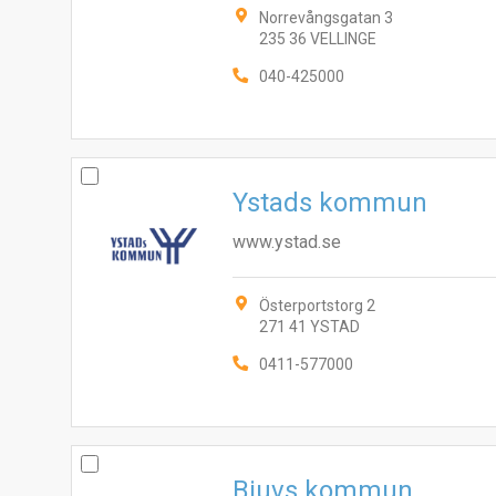
Norrevångsgatan 3
235 36 VELLINGE
040-425000
Ystads kommun
www.ystad.se
Österportstorg 2
271 41 YSTAD
0411-577000
Bjuvs kommun