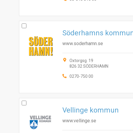
Söderhamns kommu
www.soderhamn.se
Oxtorgsg. 19
826 32 SÖDERHAMN
0270-750 00
Vellinge kommun
www.vellinge.se