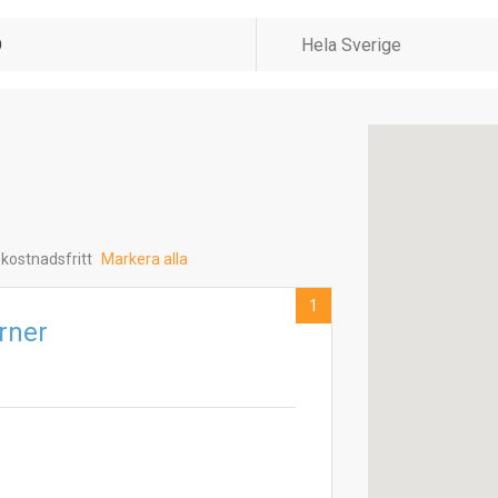
 kostnadsfritt
Markera alla
1
orner