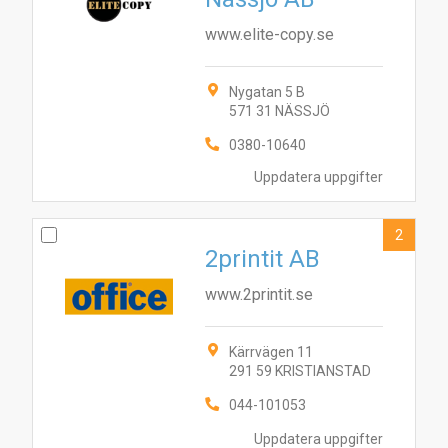
www.elite-copy.se
Nygatan 5 B
571 31 NÄSSJÖ
0380-10640
Uppdatera uppgifter
2
2printit AB
www.2printit.se
Kärrvägen 11
291 59 KRISTIANSTAD
044-101053
Uppdatera uppgifter