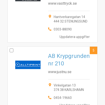
www.vasttryck.se
Hantverkaregatan 14
444 32 STENUNGSUND
0303-88090
Uppdatera uppgifter
5
AB Krypgrunden
nr 210
www.justnu.se
Vinkelgatan 13
9
10
6
8
4
374 38 KARLSHAMN
1
3
5
2
7
0454-19660