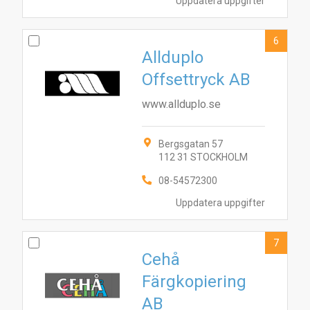
Uppdatera uppgifter
6
Allduplo
Offsettryck AB
www.allduplo.se
Bergsgatan 57
112 31 STOCKHOLM
08-54572300
Uppdatera uppgifter
7
Cehå
Färgkopiering
AB