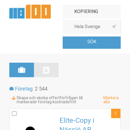
Kopiering &
dokumentsammanställn
Företag:
2 544
Skapa och skicka offertförfrågan till
Markera
markerade företag kostnadsfritt
alla
1
Elite-Copy i
Nässjö AB