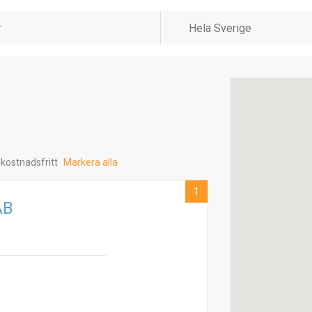
 kostnadsfritt
Markera alla
1
AB