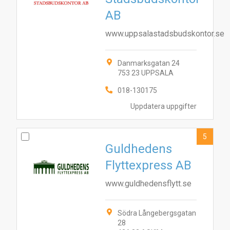
AB
www.uppsalastadsbudskontor.se
Danmarksgatan 24
753 23 UPPSALA
018-130175
Uppdatera uppgifter
5
Guldhedens
Flyttexpress AB
www.guldhedensflytt.se
Södra Långebergsgatan
28