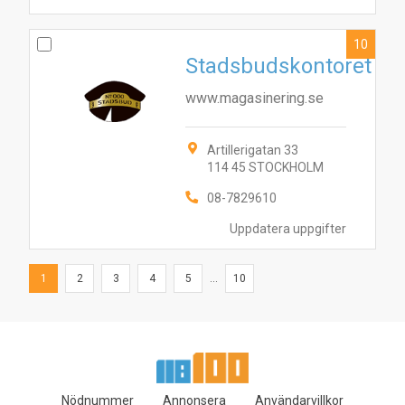
10
Stadsbudskontoret
www.magasinering.se
Artillerigatan 33
114 45 STOCKHOLM
08-7829610
Uppdatera uppgifter
1
2
3
4
5
...
10
Nödnummer
Annonsera
Användarvillkor