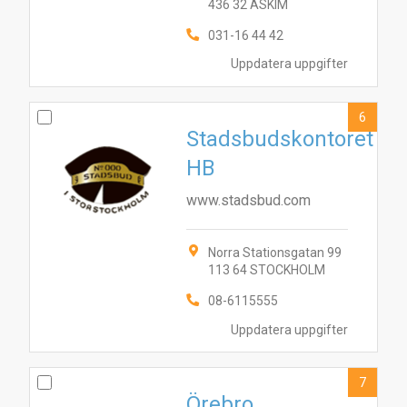
436 32 ASKIM
10
7
1
9
3
4
6
8
2
5
031-16 44 42
Uppdatera uppgifter
6
Stadsbudskontoret
HB
www.stadsbud.com
Norra Stationsgatan 99
113 64 STOCKHOLM
08-6115555
Uppdatera uppgifter
7
Örebro