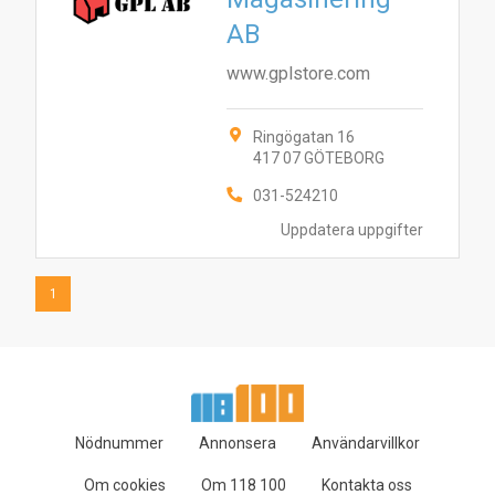
1
AB
www.gplstore.com
Ringögatan 16
417 07 GÖTEBORG
031-524210
Uppdatera uppgifter
1
Nödnummer
Annonsera
Användarvillkor
Om cookies
Om 118 100
Kontakta oss