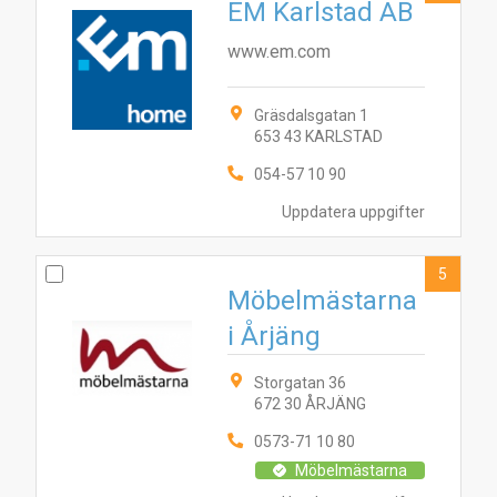
EM Karlstad AB
www.em.com
Gräsdalsgatan 1
653 43 KARLSTAD
054-57 10 90
Uppdatera uppgifter
5
Möbelmästarna
i Årjäng
Storgatan 36
672 30 ÅRJÄNG
1
5
4
9
3
10
6
8
2
7
0573-71 10 80
Möbelmästarna