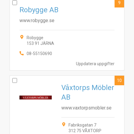
9
Robygge AB
www.robygge.se
Robygge
153 91 JÄRNA
08-55150690
Uppdatera uppgifter
10
Våxtorps Möbler
AB
www.vaxtorpsmobler.se
Fabriksgatan 7
312 75 VÅXTORP