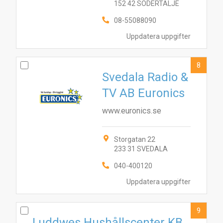
152 42 SÖDERTÄLJE
08-55088090
Uppdatera uppgifter
8
Svedala Radio &
TV AB Euronics
www.euronics.se
Storgatan 22
233 31 SVEDALA
040-400120
Uppdatera uppgifter
9
Luddwes Hushållscenter KB