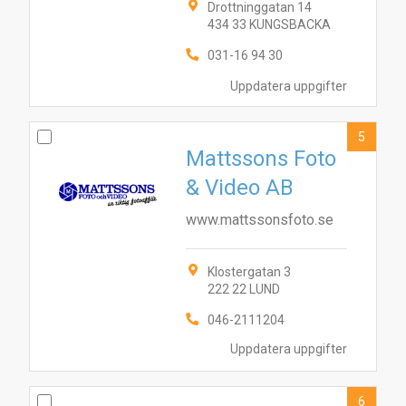
Drottninggatan 14
434 33 KUNGSBACKA
031-16 94 30
Uppdatera uppgifter
5
Mattssons Foto
& Video AB
www.mattssonsfoto.se
Klostergatan 3
222 22 LUND
1
10
3
6
7
4
2
046-2111204
9
5
8
Uppdatera uppgifter
6