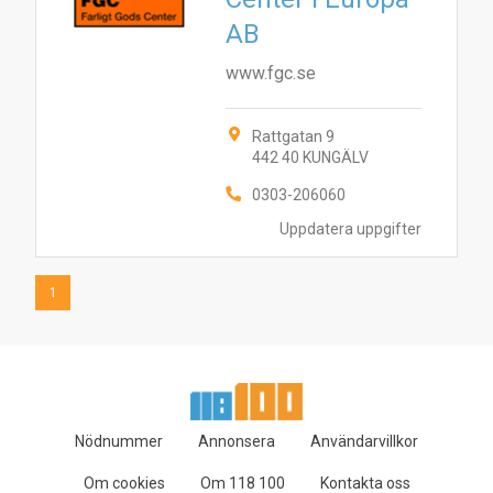
1
AB
www.fgc.se
Rattgatan 9
442 40 KUNGÄLV
0303-206060
Uppdatera uppgifter
1
Nödnummer
Annonsera
Användarvillkor
Om cookies
Om 118 100
Kontakta oss