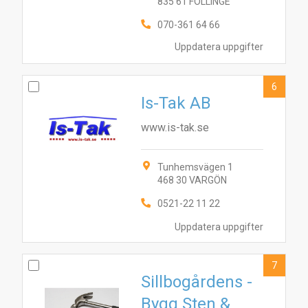
835 61 FÖLLINGE
070-361 64 66
Uppdatera uppgifter
6
Is-Tak AB
www.is-tak.se
Tunhemsvägen 1
468 30 VARGÖN
0521-22 11 22
Uppdatera uppgifter
7
Sillbogårdens -
Bygg Sten &