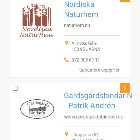
Nordiska
Naturhem
naturhem.nu
Almviks Gård
153 95 JÄRNA
072-005 67 11
Uppdatera uppgifter
5
Gärdsgårdsbindar'N
- Patrik Andrén
www.gardsgardsbindarn.se
5
1
Långgatan 54
7
8
9
4
6
10
3
2