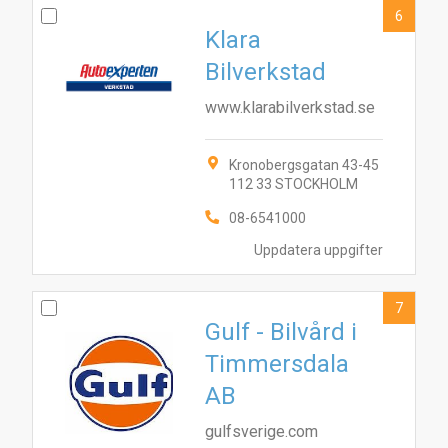
4
8
3
6
Klara
Bilverkstad
www.klarabilverkstad.se
Kronobergsgatan 43-45
112 33 STOCKHOLM
08-6541000
Uppdatera uppgifter
7
Gulf - Bilvård i
Timmersdala
AB
gulfsverige.com