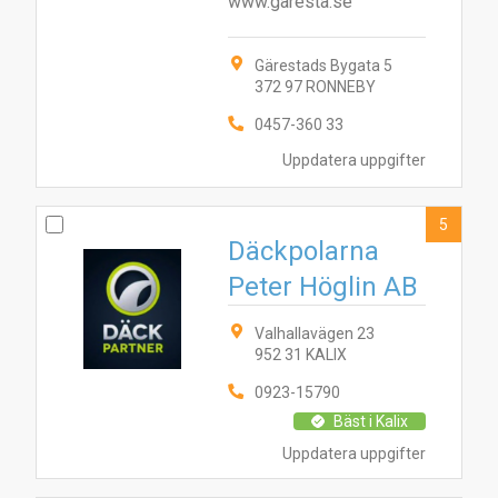
www.garesta.se
Gärestads Bygata 5
372 97 RONNEBY
0457-360 33
Uppdatera uppgifter
5
Däckpolarna
Peter Höglin AB
Valhallavägen 23
952 31 KALIX
0923-15790
Bäst i Kalix
Uppdatera uppgifter
5
10
1
6
2
7