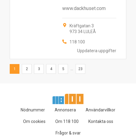
www.dackhuset.com
Kräftgatan 3
973 34 LULEÅ
118 100
Uppdatera uppgifter
1
2
3
4
5
...
23
Nödnummer
Annonsera
Användarvillkor
Om cookies
Om 118 100
Kontakta oss
Frågor & svar