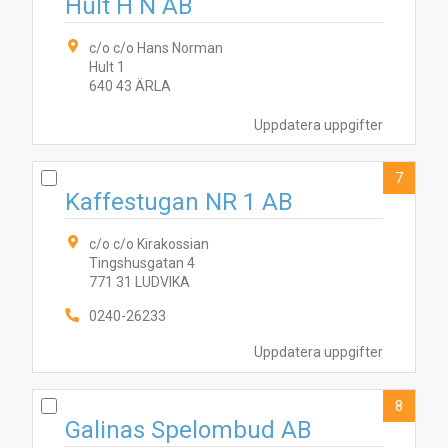
Hult H N AB
c/o c/o Hans Norman
Hult 1
640 43 ÄRLA
Uppdatera uppgifter
7
Kaffestugan NR 1 AB
c/o c/o Kirakossian
Tingshusgatan 4
771 31 LUDVIKA
0240-26233
Uppdatera uppgifter
8
Galinas Spelombud AB