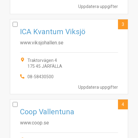
Uppdatera uppgifter
3
ICA Kvantum Viksjö
www.viksjohallen.se
Traktorvägen 4
175 45 JÄRFÄLLA
08-58430500
Uppdatera uppgifter
4
Coop Vallentuna
www.coop.se
1
7
6
3
4
8
5
2