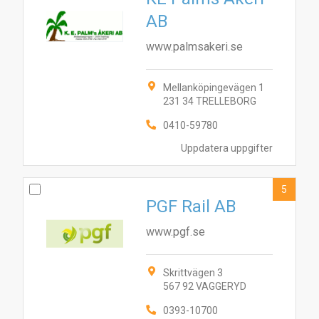
AB
www.palmsakeri.se
Mellanköpingevägen 1
231 34 TRELLEBORG
0410-59780
Uppdatera uppgifter
5
PGF Rail AB
www.pgf.se
Skrittvägen 3
567 92 VAGGERYD
0393-10700
2
3
9
8
1
6
5
7
10
4