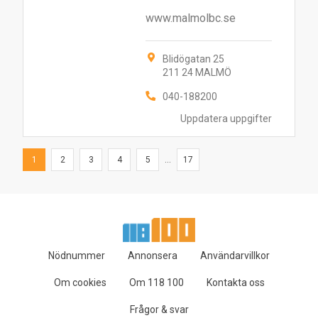
www.malmolbc.se
Blidögatan 25
211 24 MALMÖ
040-188200
Uppdatera uppgifter
1
2
3
4
5
...
17
Nödnummer
Annonsera
Användarvillkor
Om cookies
Om 118 100
Kontakta oss
Frågor & svar