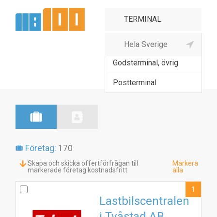
Godsterminal hamn
Godsterminal, övrig
Postterminal
Företag:
170
Skapa och skicka offertförfrågan till
Markera
markerade företag kostnadsfritt
alla
1
Lastbilscentralen
i Tvåstad AB