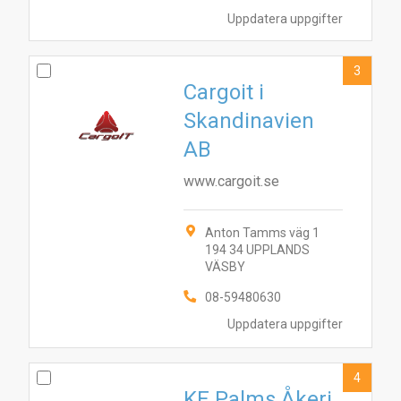
Uppdatera uppgifter
3
Cargoit i
Skandinavien
AB
www.cargoit.se
Anton Tamms väg 1
194 34 UPPLANDS
VÄSBY
08-59480630
Uppdatera uppgifter
4
KE Palms Åkeri