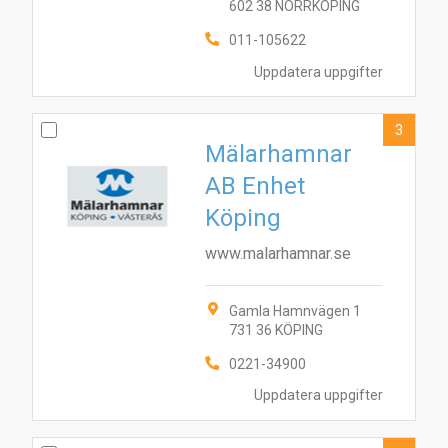
602 38 NORRKÖPING
011-105622
Uppdatera uppgifter
3
Mälarhamnar
AB Enhet
3
2
4
1
6
5
Köping
www.malarhamnar.se
Gamla Hamnvägen 1
731 36 KÖPING
0221-34900
Uppdatera uppgifter