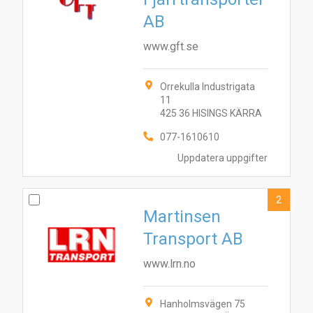
AB
www.gft.se
Orrekulla Industrigata
11
425 36 HISINGS KÄRRA
077-1610610
Uppdatera uppgifter
2
Martinsen
Transport AB
www.lrn.no
Hanholmsvägen 75