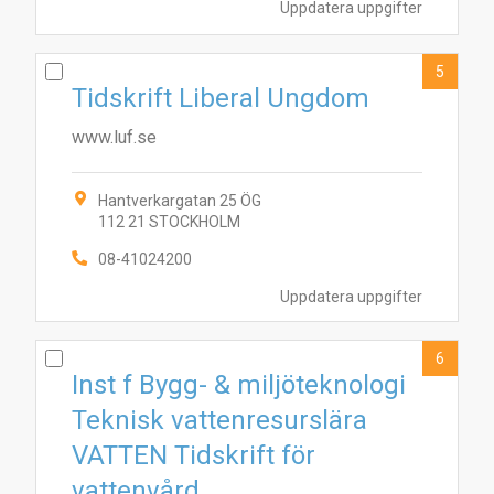
Uppdatera uppgifter
5
Tidskrift Liberal Ungdom
www.luf.se
Hantverkargatan 25 ÖG
112 21 STOCKHOLM
08-41024200
Uppdatera uppgifter
6
Inst f Bygg- & miljöteknologi
10
4
2
5
7
8
1
6
9
Teknisk vattenresurslära
VATTEN Tidskrift för
vattenvård