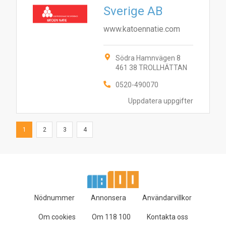
Sverige AB
www.katoennatie.com
Södra Hamnvägen 8
461 38 TROLLHÄTTAN
0520-490070
Uppdatera uppgifter
1
2
3
4
Nödnummer
Annonsera
Användarvillkor
Om cookies
Om 118 100
Kontakta oss