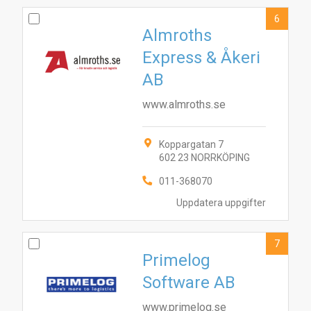
3
1
2
7
9
6
10
5
8
4
6
Almroths
Express & Åkeri
AB
www.almroths.se
Koppargatan 7
602 23 NORRKÖPING
011-368070
Uppdatera uppgifter
7
Primelog
Software AB
www.primelog.se