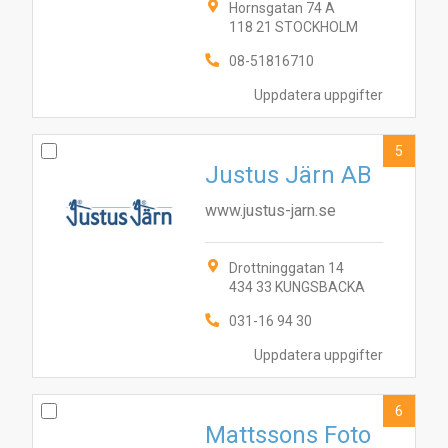
Hornsgatan 74 A
118 21 STOCKHOLM
08-51816710
Uppdatera uppgifter
5
Justus Järn AB
www.justus-jarn.se
Drottninggatan 14
434 33 KUNGSBACKA
031-16 94 30
1
4
7
8
2
5
3
10
6
9
Uppdatera uppgifter
6
Mattssons Foto