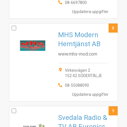
08-6697800
Uppdatera uppgifter
8
MHS Modern
Hemtjänst AB
www.mhs-mod.com
Virkesvägen 2
152 42 SÖDERTÄLJE
08-55088090
Uppdatera uppgifter
9
Svedala Radio &
TV AB Euronics