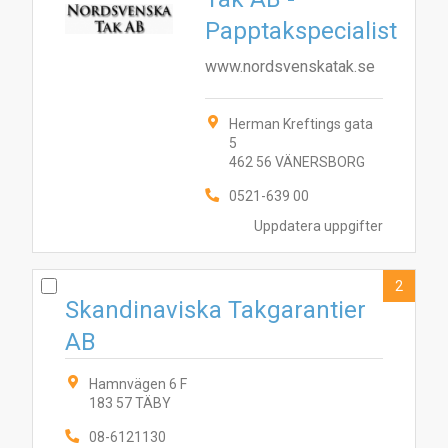
Papptakspecialist
www.nordsvenskatak.se
Herman Kreftings gata
2
5
1
462 56 VÄNERSBORG
0521-639 00
Uppdatera uppgifter
2
Skandinaviska Takgarantier
AB
Hamnvägen 6 F
183 57 TÄBY
08-6121130