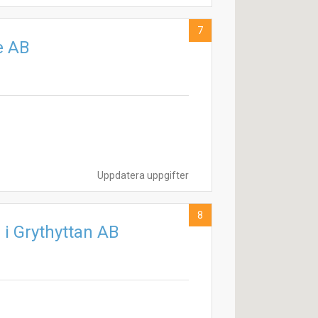
7
e AB
Uppdatera uppgifter
8
 i Grythyttan AB