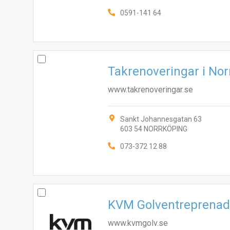
0591-141 64
Takrenoveringar i No
www.takrenoveringar.se
Sankt Johannesgatan 63
603 54 NORRKÖPING
073-372 12 88
KVM Golventreprenad 
www.kvmgolv.se