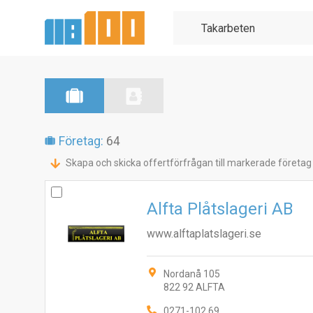
Företag:
64
Skapa och skicka offertförfrågan till markerade företag
Alfta Plåtslageri AB
www.alftaplatslageri.se
Nordanå 105
822 92 ALFTA
0271-102 69