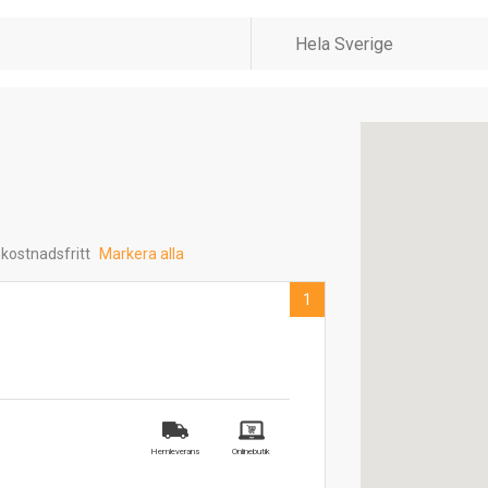
 kostnadsfritt
Markera alla
1
Hemleverans
Onlinebutik