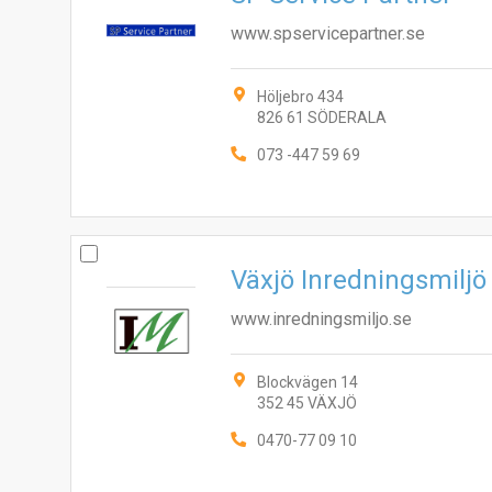
www.spservicepartner.se
Höljebro 434
826 61 SÖDERALA
073 -447 59 69
Växjö Inredningsmiljö
www.inredningsmiljo.se
Blockvägen 14
352 45 VÄXJÖ
0470-77 09 10