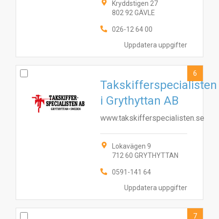
Kryddstigen 27
802 92 GÄVLE
1
4
5
7
6
8
9
10
3
2
026-12 64 00
Uppdatera uppgifter
6
Takskifferspecialisten
i Grythyttan AB
www.takskifferspecialisten.se
Lokavägen 9
712 60 GRYTHYTTAN
0591-141 64
Uppdatera uppgifter
7