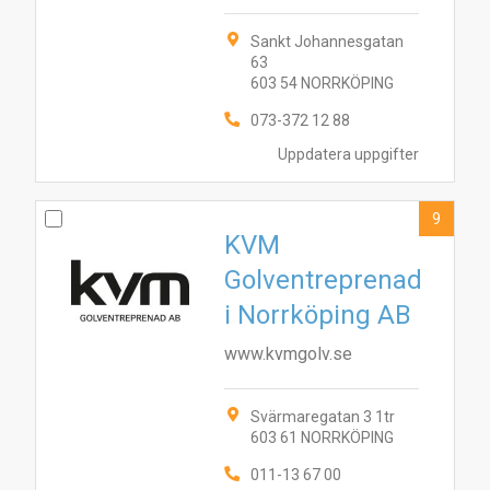
Sankt Johannesgatan
63
603 54 NORRKÖPING
073-372 12 88
Uppdatera uppgifter
9
KVM
Golventreprenad
i Norrköping AB
www.kvmgolv.se
Svärmaregatan 3 1tr
603 61 NORRKÖPING
011-13 67 00