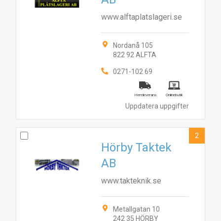
www.alftaplatslageri.se
Nordanå 105
822 92 ALFTA
0271-102 69
Hemleverans
Onlinebutik
Uppdatera uppgifter
2
Hörby Taktek
AB
www.takteknik.se
Metallgatan 10
242 35 HÖRBY