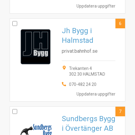
9
8
10
2
3
4
6
1
Uppdatera uppgifter
6
Jh Bygg i
Halmstad
privat.bahnhof.se
Trekanten 4
302 30 HALMSTAD
070-482 24 20
Uppdatera uppgifter
7
Sundbergs Bygg
i Övertänger AB