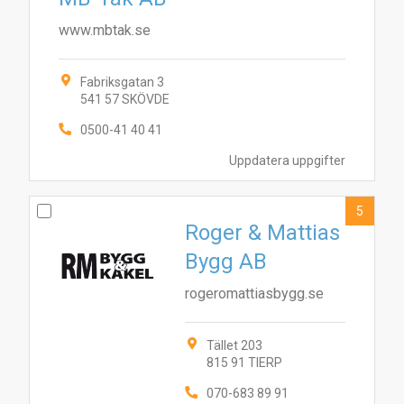
www.mbtak.se
Fabriksgatan 3
541 57 SKÖVDE
0500-41 40 41
Uppdatera uppgifter
5
Roger & Mattias
Bygg AB
rogeromattiasbygg.se
Tället 203
815 91 TIERP
070-683 89 91