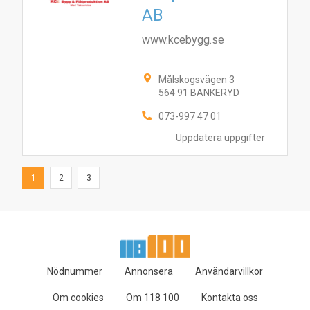
AB
www.kcebygg.se
Målskogsvägen 3
564 91 BANKERYD
073-997 47 01
Uppdatera uppgifter
1
2
3
Nödnummer
Annonsera
Användarvillkor
Om cookies
Om 118 100
Kontakta oss