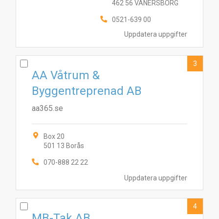
462 56 VÄNERSBORG
0521-639 00
Uppdatera uppgifter
3
AA Våtrum &
Byggentreprenad AB
aa365.se
Box 20
501 13 Borås
070-888 22 22
Uppdatera uppgifter
4
MB-Tak AB