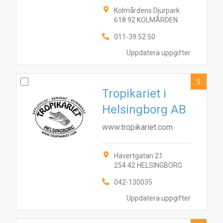
Kolmårdens Djurpark
618 92 KOLMÅRDEN
011-39 52 50
Uppdatera uppgifter
5
Tropikariet i
Helsingborg AB
www.tropikariet.com
Hävertgatan 21
254 42 HELSINGBORG
042-130035
6
2
1
3
8
4
7
5
Uppdatera uppgifter