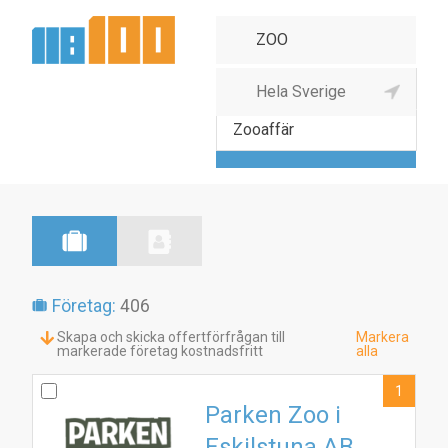
Arken Zoo
Zooaffär
Företag:
406
Skapa och skicka offertförfrågan till
Markera
markerade företag kostnadsfritt
alla
1
Parken Zoo i
Eskilstuna AB