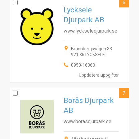
6
Lycksele
Djurpark AB
www.lyckseledjurpark.se
Brännbergsvägen 33
921 36 LYCKSELE
0950-16363
Uppdatera uppgifter
7
Borås Djurpark
AB
www.borasdjurpark.se