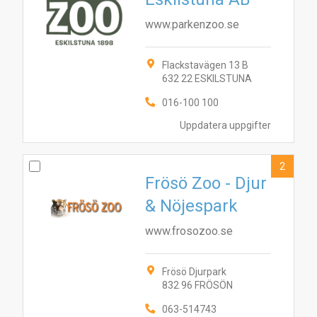
www.parkenzoo.se
Flackstavägen 13 B
632 22 ESKILSTUNA
016-100 100
Uppdatera uppgifter
2
Frösö Zoo - Djur
& Nöjespark
www.frosozoo.se
Frösö Djurpark
832 96 FRÖSÖN
063-514743