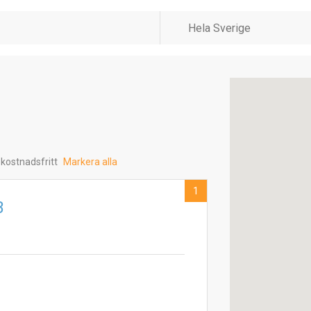
 kostnadsfritt
Markera alla
1
B