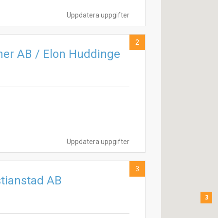
Uppdatera uppgifter
2
er AB / Elon Huddinge
Uppdatera uppgifter
3
stianstad AB
3