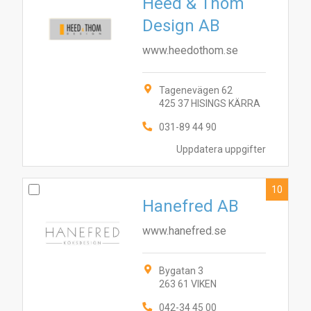
Heed & Thom
Design AB
www.heedothom.se
Tagenevägen 62
425 37 HISINGS KÄRRA
031-89 44 90
Uppdatera uppgifter
10
Hanefred AB
www.hanefred.se
Bygatan 3
263 61 VIKEN
042-34 45 00