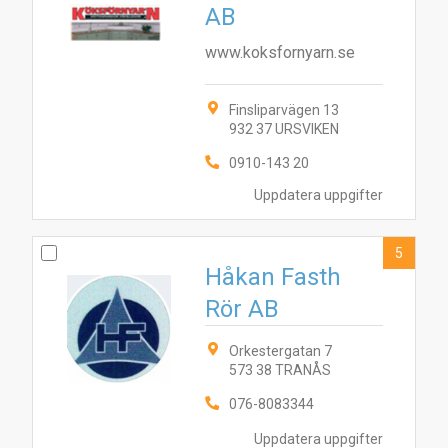
AB
www.koksfornyarn.se
Finsliparvägen 13
932 37 URSVIKEN
0910-143 20
Uppdatera uppgifter
5
Håkan Fasth
Rör AB
Orkestergatan 7
4
573 38 TRANÅS
7
9
2
5
3
6
10
8
076-8083344
Uppdatera uppgifter