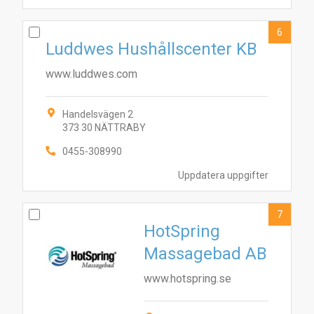
6
Luddwes Hushållscenter KB
www.luddwes.com
Handelsvägen 2
373 30 NÄTTRABY
0455-308990
Uppdatera uppgifter
7
HotSpring
Massagebad AB
www.hotspring.se