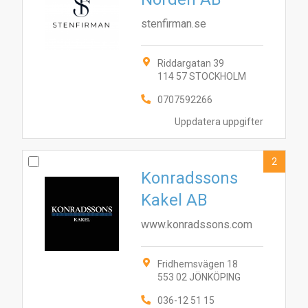
stenfirman.se
Riddargatan 39
114 57 STOCKHOLM
0707592266
Uppdatera uppgifter
2
Konradssons
Kakel AB
www.konradssons.com
Fridhemsvägen 18
553 02 JÖNKÖPING
036-12 51 15