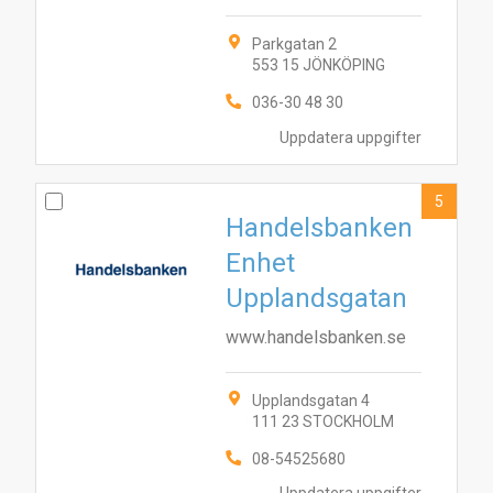
Parkgatan 2
553 15 JÖNKÖPING
036-30 48 30
Uppdatera uppgifter
5
Handelsbanken
Enhet
Upplandsgatan
www.handelsbanken.se
Upplandsgatan 4
111 23 STOCKHOLM
08-54525680
3
5
6
7
8
9
Uppdatera uppgifter