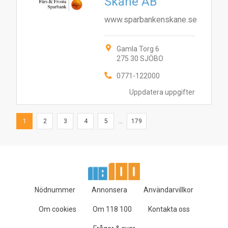
Skåne AB
www.sparbankenskane.se
Gamla Torg 6
275 30 SJÖBO
0771-122000
Uppdatera uppgifter
1
2
3
4
5
...
179
Nödnummer
Annonsera
Användarvillkor
Om cookies
Om 118 100
Kontakta oss