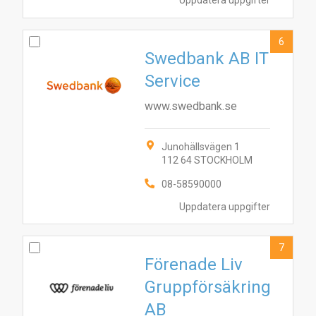
4
10
2
6
Swedbank AB IT
Service
www.swedbank.se
Junohällsvägen 1
112 64 STOCKHOLM
08-58590000
Uppdatera uppgifter
7
Förenade Liv
Gruppförsäkring
AB