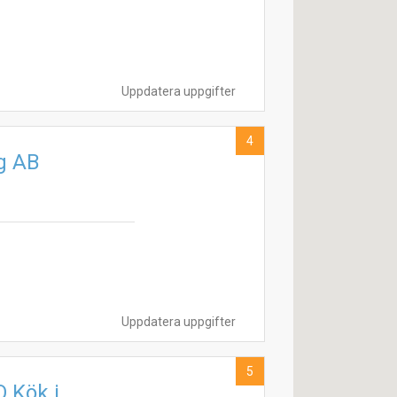
Uppdatera uppgifter
4
g AB
Uppdatera uppgifter
5
 Kök i