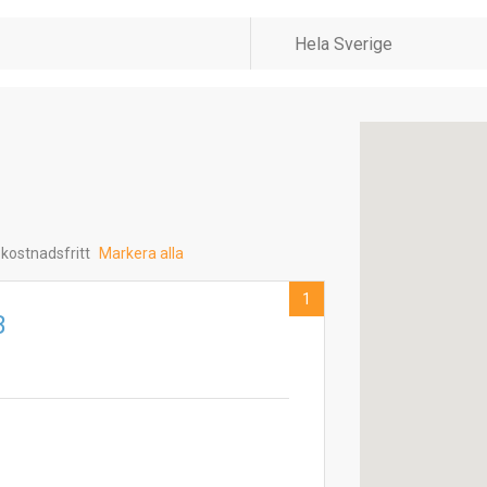
 kostnadsfritt
Markera alla
1
B