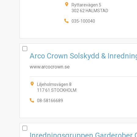
Ryttarevägen 5
302 62 HALMSTAD
035-100040
Arco Crown Solskydd & Inrednin
www.arcocrown.se
Liljeholmsvägen 8
117 61 STOCKHOLM
08-58166689
Inredningsgruppen Garderober O