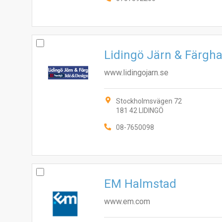
Lidingö Järn & Färgh
www.lidingojarn.se
Stockholmsvägen 72
181 42 LIDINGÖ
08-7650098
EM Halmstad
www.em.com