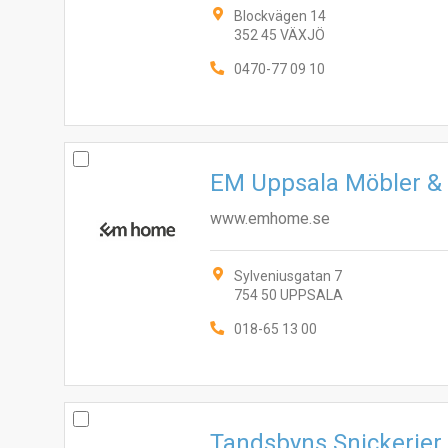
Blockvägen 14
352 45 VÄXJÖ
0470-77 09 10
EM Uppsala Möbler & 
www.emhome.se
Sylveniusgatan 7
754 50 UPPSALA
018-65 13 00
Tandsbyns Snickerier