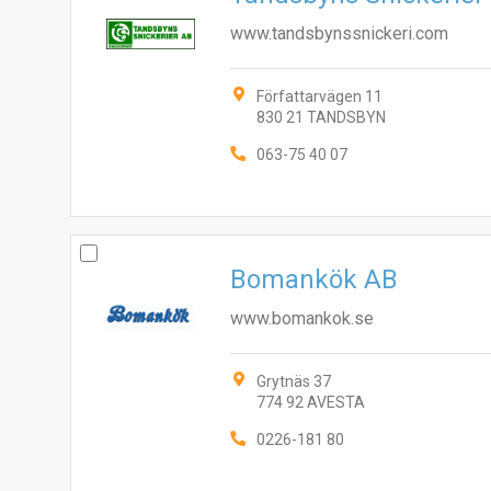
www.tandsbynssnickeri.com
Författarvägen 11
830 21 TANDSBYN
063-75 40 07
Bomankök AB
www.bomankok.se
Grytnäs 37
774 92 AVESTA
0226-181 80