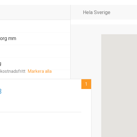
msorg mm
g
 kostnadsfritt
Markera alla
1
B