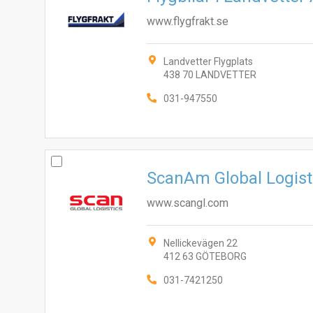
www.flygfrakt.se
Landvetter Flygplats
438 70 LANDVETTER
031-947550
ScanAm Global Logist
www.scangl.com
Nellickevägen 22
412 63 GÖTEBORG
031-7421250