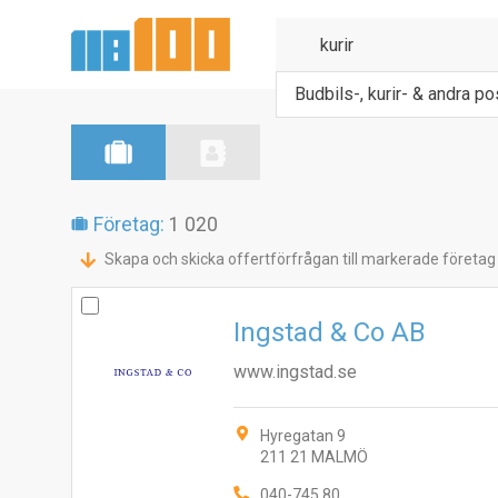
Budbils-, kurir- & andra po
Företag:
1 020
Skapa och skicka offertförfrågan till markerade företag
Ingstad & Co AB
www.ingstad.se
Hyregatan 9
211 21 MALMÖ
040-745 80