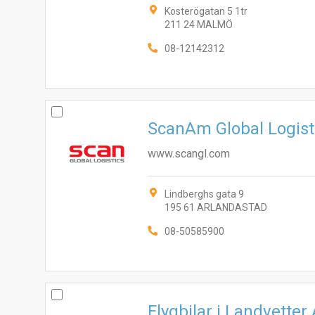
Kosterögatan 5 1tr
211 24 MALMÖ
08-12142312
ScanAm Global Logist
www.scangl.com
Lindberghs gata 9
195 61 ARLANDASTAD
08-50585900
Flygbilar i Landvetter