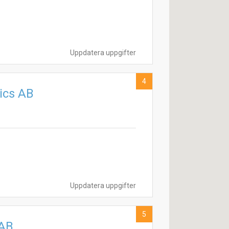
Uppdatera uppgifter
4
ics AB
Uppdatera uppgifter
5
 AB