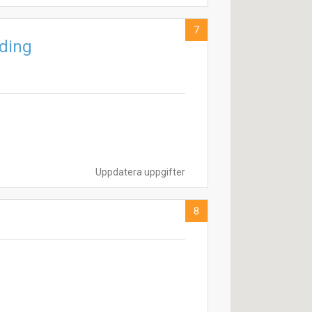
7
ding
Uppdatera uppgifter
8