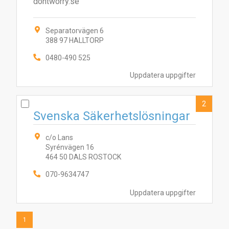
dontworry.se
Separatorvägen 6
388 97 HALLTORP
2
0480-490 525
Uppdatera uppgifter
2
Svenska Säkerhetslösningar
c/o Lans
Syrénvägen 16
464 50 DALS ROSTOCK
070-9634747
Uppdatera uppgifter
1