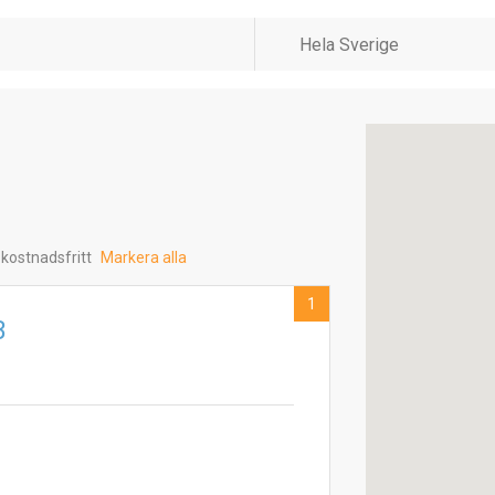
 kostnadsfritt
Markera alla
1
B