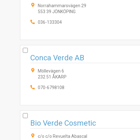
Norrahammarsvägen 29
553 39 JÖNKÖPING
036-133304
Conca Verde AB
Möllevägen 6
232 51 ÅKARP
070-6798108
Bio Verde Cosmetic
c/o c/o Revuelta Abascal