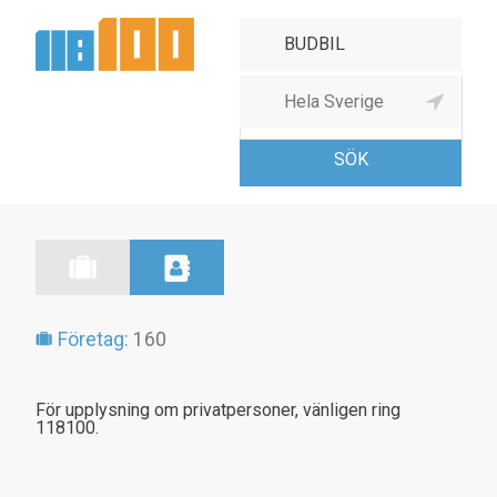
Budbils-, kurir- & andra
postför
Företag:
160
För upplysning om privatpersoner, vänligen ring
118100.