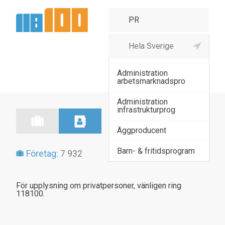
Admin av andra
näringslivsprogra
Administration
arbetsmarknadspro
Administration
infrastrukturprog
Äggproducent
Barn- & fritidsprogram
Företag:
7 932
För upplysning om privatpersoner, vänligen ring
118100.