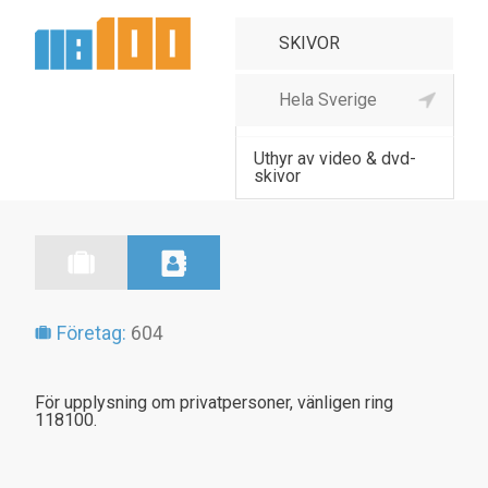
Skivor, kassetter, CD,
partihand
Uthyr av video & dvd-
skivor
Företag:
604
För upplysning om privatpersoner, vänligen ring
118100.