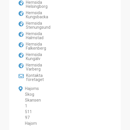
Hemsida
Helsingborg
Hemsida
Kungsbacka
Hemsida
Stenungsund
Hemsida
Halmstad
Hemsida
Falkenberg
Hemsida
Kungälv
Hemsida
Varberg
Kontakta
företaget
Hajoms
Skog
Skansen
1
511
97
Hajom