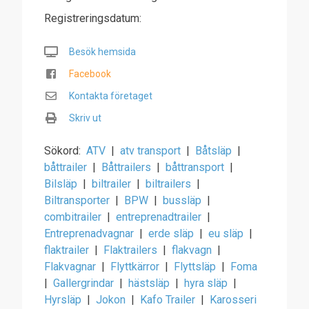
Registreringsdatum:
Besök hemsida
Facebook
Kontakta företaget
Skriv ut
Sökord:
ATV
|
atv transport
|
Båtsläp
|
båttrailer
|
Båttrailers
|
båttransport
|
Bilsläp
|
biltrailer
|
biltrailers
|
Biltransporter
|
BPW
|
bussläp
|
combitrailer
|
entreprenadtrailer
|
Entreprenadvagnar
|
erde släp
|
eu släp
|
flaktrailer
|
Flaktrailers
|
flakvagn
|
Flakvagnar
|
Flyttkärror
|
Flyttsläp
|
Foma
|
Gallergrindar
|
hästsläp
|
hyra släp
|
Hyrsläp
|
Jokon
|
Kafo Trailer
|
Karosseri