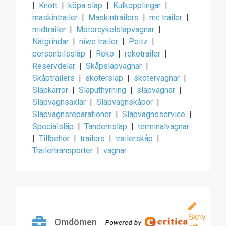
|
Knott
|
köpa släp
|
Kulkopplingar
|
maskintrailer
|
Maskintrailers
|
mc trailer
|
midtrailer
|
Motorcykelsläpvagnar
|
Nätgrindar
|
niwe trailer
|
Peitz
|
personbilssläp
|
Reko
|
rekotrailer
|
Reservdelar
|
Skåpsläpvagnar
|
Skåptrailers
|
skotersläp
|
skotervagnar
|
Släpkärror
|
Släputhyrning
|
släpvagnar
|
Släpvagnsaxlar
|
Släpvagnskåpor
|
Släpvagnsreparationer
|
Släpvagnsservice
|
Specialsläp
|
Tandemsläp
|
terminalvagnar
|
Tillbehör
|
trailers
|
trailerskåp
|
Trailertransporter
|
vagnar
Skriv
Omdömen