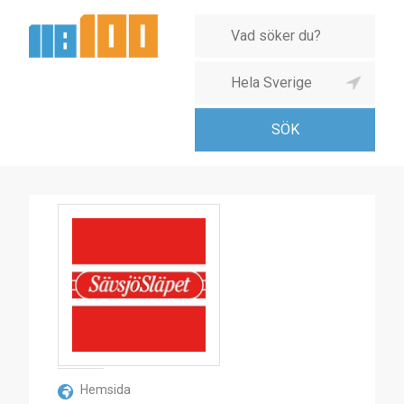
SävsjöSläpet
AB
Hemsida