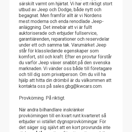
särskilt varmt om hjärtat. Vi har ett riktigt stort
utbud av Jeep och Dodge, både nytt och
begagnat. Men framför allt är vi Nordens
mest moderna och enda renodlade Jeep-
anläggning. Det innebär att vi är fullt
auktoriserade och erbjuder fullservice,
garantiärenden, reparationer och reservdelar
under ett och samma tak. Varumärket Jeep
står för klassledande egenskaper som
komfort, stil och kraft. Efter en provtur förstår
du varför Jeep växer snabbt på den svenska
marknaden. Vi vänder oss både till företagare
och till dig som privatperson. Om du vill ha
hjälp att hitta din drömbil är du välkommen att
kontakta oss på sales.gbg@kwcars.com.
Provkörning. På riktigt.
När andra bilhandlare inskränker
provkörningen till en kvart runt kvarteret så
erbjuder vi istället dygnsprovkörningar. För
det säger sig självt att en kort provrunda inte